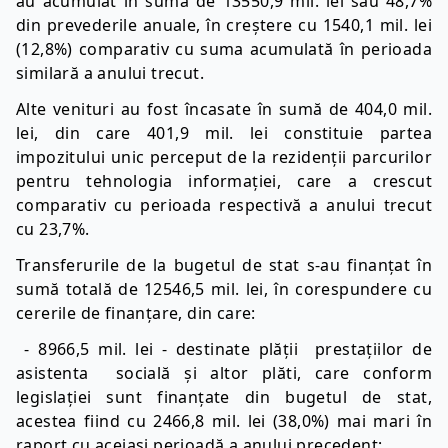
au acumulat în sumă de 13550,9 mil. lei sau 48,7%
din prevederile anuale, în creștere cu 1540,1 mil. lei
(12,8%) comparativ cu suma acumulată în perioada
similară a anului trecut.
Alte venituri au fost încasate în sumă de 404,0 mil.
lei, din care 401,9 mil. lei constituie partea
impozitului unic perceput de la rezidenții parcurilor
pentru tehnologia informației, care a crescut
comparativ cu perioada respectivă a anului trecut
cu 23,7%.
Transferurile de la bugetul de stat s-au finanțat în
sumă totală de 12546,5 mil. lei, în corespundere cu
cererile de finanțare, din care:
- 8966,5 mil. lei - destinate plății prestațiilor de
asistenta socială şi altor plăti, care conform
legislației sunt finanțate din bugetul de stat,
acestea fiind cu 2466,8 mil. lei (38,0%) mai mari în
raport cu aceiași perioadă a anului precedent;