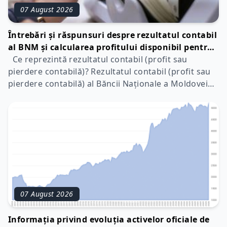
07 August 2026
Întrebări și răspunsuri despre rezultatul contabil
al BNM și calcularea profitului disponibil pentru
distribuire
Ce reprezintă rezultatul contabil (profit sau
pierdere contabilă)? Rezultatul contabil (profit sau
pierdere contabilă) al Băncii Naționale a Moldovei
(BNM) pentru fiecare an financiar se determină
conform procedurilor prevăzute la art.66 din Legea
nr.548/1995 și Standardelor Internaționale d
07 August 2026
Informația privind evoluția activelor oficiale de