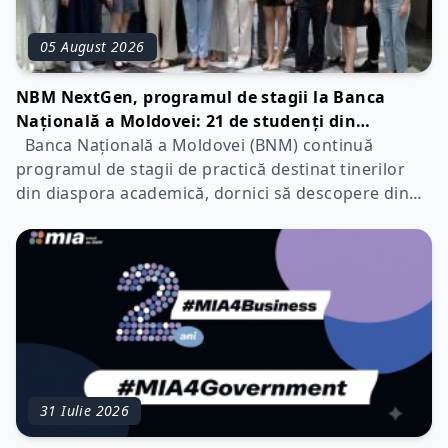
05 August 2026
NBM NextGen, programul de stagii la Banca
Națională a Moldovei: 21 de studenți din
diaspora academică au efectuat recent stagii de
Banca Națională a Moldovei (BNM) continuă
practică în cadrul instituției
programul de stagii de practică destinat tinerilor
din diaspora academică, dornici să descopere din
interior mecanismele de funcționare ale băncii
centrale și să-și consolideze competențele
dobândite pe parcursul studiilor peste hotare.
Recent, 21 de st
31 Iulie 2026