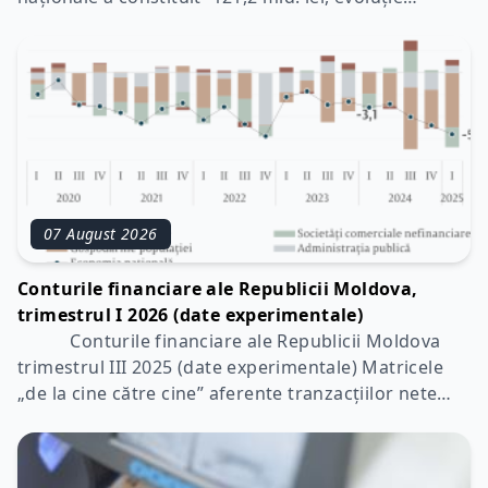
asociată dinamicii activelor și pasivelor financiare în
trimestrul I 2026. Tabel. 1 Valoarea financiară netă
pe sectoare2 în trimestrul I 2026, miliarde lei
07 August 2026
Conturile financiare ale Republicii Moldova,
trimestrul I 2026 (date experimentale)
Conturile financiare ale Republicii Moldova
trimestrul III 2025 (date experimentale) Matricele
„de la cine către cine” aferente tranzacțiilor nete
Datele dinamice Datele pe sectoare Diagrame
Metodologia de compilare a conturilor financiare
și bilanțurilor sectoriale în Republic