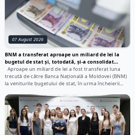
07 August 2026
BNM a transferat aproape un miliard de lei la
bugetul de stat și, totodată, și-a consolidat
capitalul din profitul disponibil pentru anul 2025
Aproape un miliard de lei a fost transferat luna
trecută de către Banca Națională a Moldovei (BNM)
la veniturile bugetului de stat, în urma încheierii
exercițiului financiar pentru anul 2025 și a auditării
externe independente a situațiilor financiare ale
instituției. Suma reprezintă jumătate din