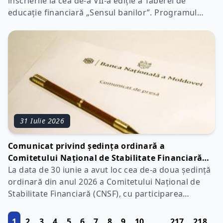
înscrierile la cea de-a VII-a ediție a Taberei de
educație financiară „Sensul banilor”. Programul
este destinat tinerilor cu vârsta de peste 16 ani care
doresc să își dezvolte competențele financiare și să
înțeleagă mai bine rolul sistemului financiar în
31 Iulie 2026
Comunicat privind ședința ordinară a
Comitetului Național de Stabilitate Financiară
din 30.06.2026
La data de 30 iunie a avut loc cea de-a doua ședință
ordinară din anul 2026 a Comitetului Național de
Stabilitate Financiară (CNSF), cu participarea
membrilor Comitetului extins, format din
guvernatorul Băncii Naționale a Moldovei, în calitate
1
2
3
4
5
6
7
8
9
10
...
217
218