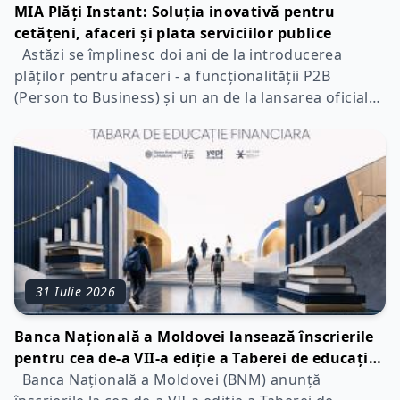
MIA Plăți Instant: Soluția inovativă pentru
cetățeni, afaceri și plata serviciilor publice
Astăzi se împlinesc doi ani de la introducerea
plăților pentru afaceri - a funcționalității P2B
(Person to Business) și un an de la lansarea oficială
a plăților pentru servicii publice P2G (Person to
Government) în sistemul MIA Plăți Instant - un
proiect strategic al Băncii Naționale a Moldovei
31 Iulie 2026
Banca Națională a Moldovei lansează înscrierile
pentru cea de-a VII-a ediție a Taberei de educație
financiară „Sensul banilor”
Banca Națională a Moldovei (BNM) anunță