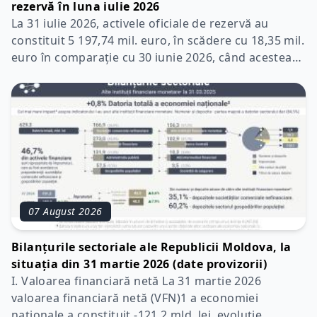
rezervă în luna iulie 2026
La 31 iulie 2026, activele oficiale de rezervă au
constituit 5 197,74 mil. euro, în scădere cu 18,35 mil.
euro în comparație cu 30 iunie 2026, când acestea
au însumat 5 216,09 mil. euro. Diminuarea activelor
oficiale de rezervă a fost determinată de: plățile
aferente serviciului datoriei pub
07 August 2026
Bilanțurile sectoriale ale Republicii Moldova, la
situația din 31 martie 2026 (date provizorii)
I. Valoarea financiară netă La 31 martie 2026
valoarea financiară netă (VFN)1 a economiei
naționale a constituit -121,2 mld. lei, evoluție