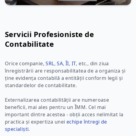
Servicii Profesioniste de
Contabilitate
Orice companie,
SRL
,
SA
,
ÎI
,
IT
, etc., din ziua
înregistrării are responsabilitatea de a organiza și
ține evidența contabilă a entității conform legii și
standardelor de contabilitate.
Externalizarea contabilității are numeroase
beneficii, mai ales pentru un ÎMM. Cel mai
important dintre acestea - obții acces nelimitat la
practica și expertiza unei
echipe întregi de
specialiști
.